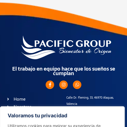
El trabajo en equipo hace que los sueños se
cumplan
F
I
W
a
n
h
c
s
a
e
t
t
b
a
s
Calle Dr. Fleming, 33, 46970 Alaquas,
Home
o
g
a
o
r
Valencia
p
Nosotros
k
a
p
info@pacificgroup.es
-
m
Contáctanos
Valoramos tu privacidad
f
+34961063252
Utilizamos cookies para mejorar su experiencia de